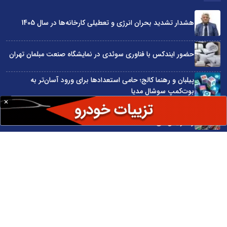
هشدار تشدید بحران انرژی و تعطیلی کارخانه‌ها در سال 1405
حضور ایندکس با فناوری سوئدی در نمایشگاه صنعت مبلمان تهران
پیلبان و رهنما کالج؛ حامی استعدادها برای ورود آسان‌تر به
بوت‌کمپ سوشال مدیا
واردات مستقیم از چین؛ چگونه حذف واسطه‌ها سود کسب‌وکارها
را افزایش می‌دهد؟
ترند ترین دستبندهای طلا برای تابستان؛ انتخابی ظریف و متفاوت
برای استایل‌های خاص
سایت اینترنتی کاماپرس © کلیه حقوق متعلق به سایت اینترنتی کاماپرس است
طراحی سایت خبری و خبرگزاری آسام