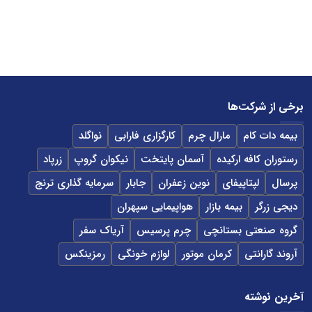
برخی از شرکت‌ها
بیمه دات کام
مارال چرم
کارگزاری فارابی
نواگلد
رستوران کافه ارکیده
آسمان پایتخت
نیکوان گروپ
زرپاد
پرسال
لپتاپیفای
نوین زعفران
جابار
سرمایه گذاری ترنج
دیجی زرگر
بیمه بازار
هواپیمایی سپهران
گروه صنعتی بستانچی
چرم پرسیس
آریاک سفر
آروند گارانتی
کرمان موتور
لوازم خونگی
رمزینکس
آخرین نوشته