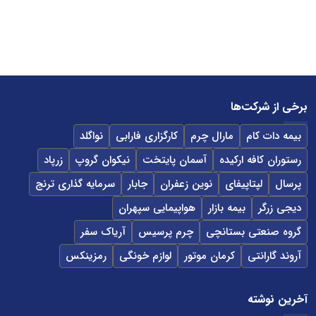
برخی از شرکت‌ها
بیمه دات کام
مارال چرم
کارگزاری فارابی
نواگلد
رستوران کافه ارکیده
آسمان پایتخت
نیکوان گروپ
زرپاد
پرسال
لپتاپیفای
نوین زعفران
جابار
سرمایه گذاری ترنج
دیجی زرگر
بیمه بازار
هواپیمایی سپهران
گروه صنعتی بستانچی
چرم پرسیس
آریاک سفر
آروند گارانتی
کرمان موتور
لوازم خونگی
رمزینکس
آخرین نوشته