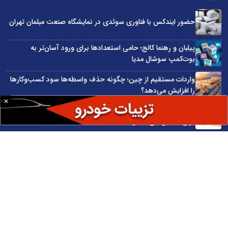
حضور ایندکس با فناوری سوئدی در نمایشگاه صنعت مبلمان تهران
پیلبان و رهنما کالج؛ حامی استعدادها برای ورود آسان‌تر به
بوت‌کمپ سوشال مدیا
واردات مستقیم از چین؛ چگونه حذف واسطه‌ها سود کسب‌وکارها
را افزایش می‌دهد؟
ترند ترین دستبندهای طلا برای تابستان؛ انتخابی ظریف و متفاوت
برای استایل‌های خاص
تبدیل قبوض آب، برق و گاز به اینترنت رایگان
سایت اینترنتی کاماپرس © کلیه حقوق متعلق به سایت اینترنتی کاماپرس است
طراحی سایت خبری و خبرگزاری آسام