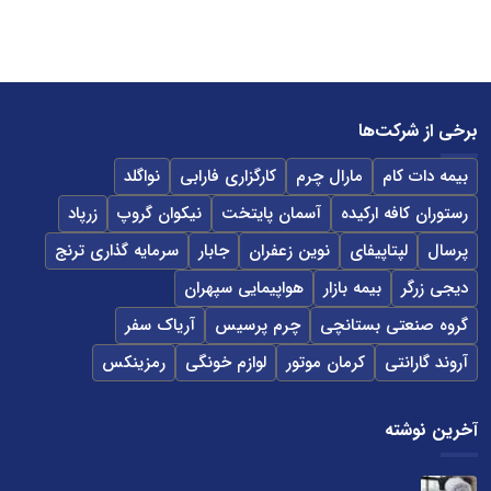
برخی از شرکت‌ها
بیمه دات کام
مارال چرم
کارگزاری فارابی
نواگلد
رستوران کافه ارکیده
آسمان پایتخت
نیکوان گروپ
زرپاد
پرسال
لپتاپیفای
نوین زعفران
جابار
سرمایه گذاری ترنج
دیجی زرگر
بیمه بازار
هواپیمایی سپهران
گروه صنعتی بستانچی
چرم پرسیس
آریاک سفر
آروند گارانتی
کرمان موتور
لوازم خونگی
رمزینکس
آخرین نوشته