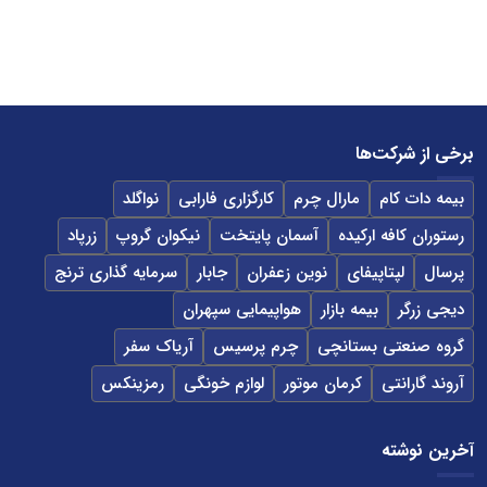
برخی از شرکت‌ها
بیمه دات کام
مارال چرم
کارگزاری فارابی
نواگلد
رستوران کافه ارکیده
آسمان پایتخت
نیکوان گروپ
زرپاد
پرسال
لپتاپیفای
نوین زعفران
جابار
سرمایه گذاری ترنج
دیجی زرگر
بیمه بازار
هواپیمایی سپهران
گروه صنعتی بستانچی
چرم پرسیس
آریاک سفر
آروند گارانتی
کرمان موتور
لوازم خونگی
رمزینکس
آخرین نوشته