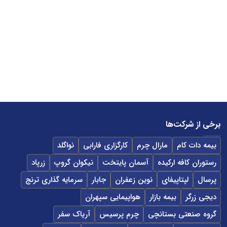
برخی از شرکت‌ها
بیمه دات کام
مارال چرم
کارگزاری فارابی
نواگلد
رستوران کافه ارکیده
آسمان پایتخت
نیکوان گروپ
زرپاد
پرسال
لپتاپیفای
نوین زعفران
جابار
سرمایه گذاری ترنج
دیجی زرگر
بیمه بازار
هواپیمایی سپهران
گروه صنعتی بستانچی
چرم پرسیس
آریاک سفر