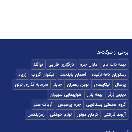
برخی از شرکت‌ها
بیمه دات کام
مارال چرم
کارگزاری فارابی
نواگلد
رستوران کافه ارکیده
آسمان پایتخت
نیکوان گروپ
زرپاد
پرسال
لپتاپیفای
نوین زعفران
جابار
سرمایه گذاری ترنج
دیجی زرگر
بیمه بازار
هواپیمایی سپهران
گروه صنعتی بستانچی
چرم پرسیس
آریاک سفر
آروند گارانتی
کرمان موتور
لوازم خونگی
رمزینکس