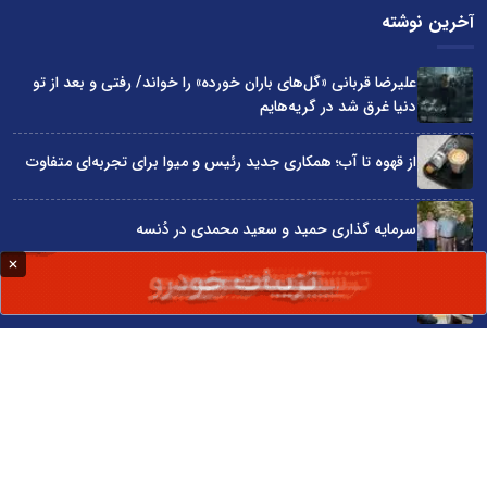
آخرین نوشته
علیرضا قربانی «گل‌های باران خورده» را خواند/ رفتی و بعد از تو
دنیا غرق شد در گریه‌هایم
از قهوه تا آب؛ همکاری جدید رئیس و میوا برای تجربه‌ای متفاوت
سرمایه گذاری حمید و سعید محمدی در دُنسه
چگونه قیمت واقعی ماشین را قبل از خرید بفهمیم؟
«قسطی هتل رزرو کن!»؛ روایت کمپین اسنپ تریپ در روزهای
سخت
سایت اینترنتی کاماپرس © کلیه حقوق متعلق به سایت اینترنتی کاماپرس است