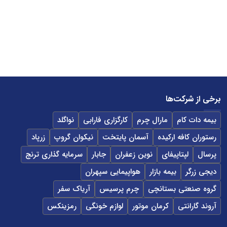
برخی از شرکت‌ها
بیمه دات کام
مارال چرم
کارگزاری فارابی
نواگلد
رستوران کافه ارکیده
آسمان پایتخت
نیکوان گروپ
زرپاد
پرسال
لپتاپیفای
نوین زعفران
جابار
سرمایه گذاری ترنج
دیجی زرگر
بیمه بازار
هواپیمایی سپهران
گروه صنعتی بستانچی
چرم پرسیس
آریاک سفر
آروند گارانتی
کرمان موتور
لوازم خونگی
رمزینکس