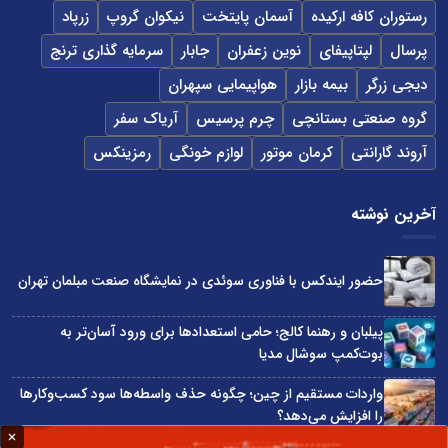
رستوران کافه ارکیده
آسمان پایتخت
نیکوان گروپ
زرپاد
پرسال
لپتاپیفای
نوین زعفران
جابار
سرمایه گذاری ترنج
دیجی زرگر
بیمه بازار
هواپیمایی سپهران
گروه صنعتی بستانچی
چرم پرسیس
آریاک سفر
آروند گارانتی
کرمان موتور
لوازم خونگی
رمزینکس
آخرین نوشته
حضور ایندکس با فناوری سوئدی در نمایشگاه صنعت مبلمان تهران
پیلبان و رهنما کالج؛ حامی استعدادها برای ورود آسان‌تر به
بوت‌کمپ سوشال مدیا
واردات مستقیم از چین؛ چگونه حذف واسطه‌ها سود کسب‌وکارها
را افزایش می‌دهد؟