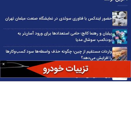
حضور ایندکس با فناوری سوئدی در نمایشگاه صنعت مبلمان تهران
پیلبان و رهنما کالج؛ حامی استعدادها برای ورود آسان‌تر به
بوت‌کمپ سوشال مدیا
واردات مستقیم از چین؛ چگونه حذف واسطه‌ها سود کسب‌وکارها
را افزایش می‌دهد؟
ترند ترین دستبندهای طلا برای تابستان؛ انتخابی ظریف و متفاوت
برای استایل‌های خاص
تبدیل قبوض آب، برق و گاز به اینترنت رایگان
سایت اینترنتی کاماپرس © کلیه حقوق متعلق به سایت اینترنتی کاماپرس است
طراحی سایت خبری و خبرگزاری آسام