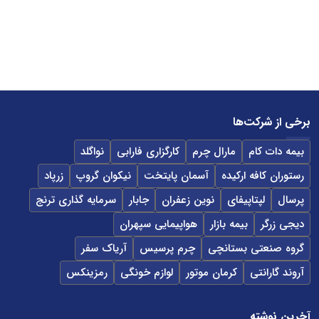
برخی از شرکت‌ها
بیمه دات کام
مارال چرم
کارگزاری فارابی
نواگلد
رستوران کافه ارکیده
آسمان پایتخت
نیکوان گروپ
زرپاد
پرسال
لپتاپیفای
نوین زعفران
جابار
سرمایه گذاری ترنج
دیجی زرگر
بیمه بازار
هواپیمایی سپهران
گروه صنعتی بستانچی
چرم پرسیس
آریاک سفر
آروند گارانتی
کرمان موتور
لوازم خونگی
رمزینکس
آخرین نوشته