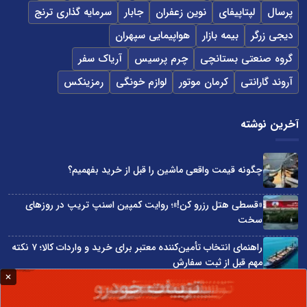
پرسال
لپتاپیفای
نوین زعفران
جابار
سرمایه گذاری ترنج
دیجی زرگر
بیمه بازار
هواپیمایی سپهران
گروه صنعتی بستانچی
چرم پرسیس
آریاک سفر
آروند گارانتی
کرمان موتور
لوازم خونگی
رمزینکس
آخرین نوشته
چگونه قیمت واقعی ماشین را قبل از خرید بفهمیم؟
«قسطی هتل رزرو کن!»؛ روایت کمپین اسنپ تریپ در روزهای
سخت
راهنمای انتخاب تأمین‌کننده معتبر برای خرید و واردات کالا؛ ۷ نکته
مهم قبل از ثبت سفارش
در اقتصاد دیجیتال، خوش‌بینی جای آمادگی را نمی‌گیرد