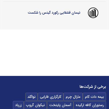
نیسان قشقایی رکورد گینس را شکست
برخی از شرکت‌ها
بیمه دات کام
مارال چرم
کارگزاری فارابی
نواگلد
رستوران کافه ارکیده
آسمان پایتخت
نیکوان گروپ
زرپاد