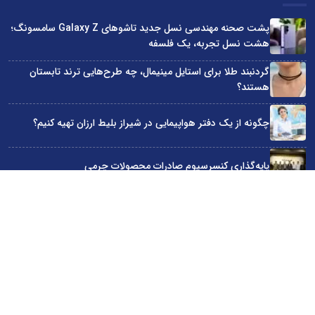
پشت صحنه مهندسی نسل جدید تاشوهای Galaxy Z سامسونگ؛
هشت نسل تجربه، یک فلسفه
گردنبند طلا برای استایل مینیمال، چه طرح‌هایی ترند تابستان
هستند؟
چگونه از یک دفتر هواپیمایی در شیراز بلیط ارزان تهیه کنیم؟
پایه‌گذاری کنسرسیوم صادرات محصولات چرمی
۳ گوشی میان رده سامسونگ که باتری قدرتمندی دارند
سایت اینترنتی کاماپرس © کلیه حقوق متعلق به سایت اینترنتی کاماپرس است
طراحی سایت خبری و خبرگزاری آسام