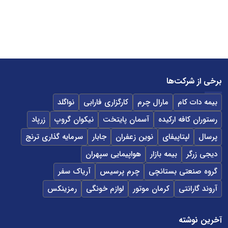
برخی از شرکت‌ها
بیمه دات کام
مارال چرم
کارگزاری فارابی
نواگلد
رستوران کافه ارکیده
آسمان پایتخت
نیکوان گروپ
زرپاد
پرسال
لپتاپیفای
نوین زعفران
جابار
سرمایه گذاری ترنج
دیجی زرگر
بیمه بازار
هواپیمایی سپهران
گروه صنعتی بستانچی
چرم پرسیس
آریاک سفر
آروند گارانتی
کرمان موتور
لوازم خونگی
رمزینکس
آخرین نوشته