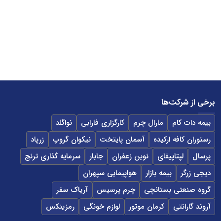
برخی از شرکت‌ها
بیمه دات کام
مارال چرم
کارگزاری فارابی
نواگلد
رستوران کافه ارکیده
آسمان پایتخت
نیکوان گروپ
زرپاد
پرسال
لپتاپیفای
نوین زعفران
جابار
سرمایه گذاری ترنج
دیجی زرگر
بیمه بازار
هواپیمایی سپهران
گروه صنعتی بستانچی
چرم پرسیس
آریاک سفر
آروند گارانتی
کرمان موتور
لوازم خونگی
رمزینکس