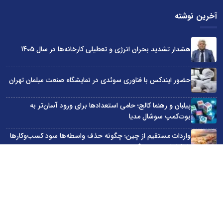
آخرین نوشته
هشدار تشدید بحران انرژی و تعطیلی کارخانه‌ها در سال 1405
حضور ایندکس با فناوری سوئدی در نمایشگاه صنعت مبلمان تهران
پیلبان و رهنما کالج؛ حامی استعدادها برای ورود آسان‌تر به
بوت‌کمپ سوشال مدیا
واردات مستقیم از چین؛ چگونه حذف واسطه‌ها سود کسب‌وکارها
را افزایش می‌دهد؟
ترند ترین دستبندهای طلا برای تابستان؛ انتخابی ظریف و متفاوت
برای استایل‌های خاص
سایت اینترنتی کاماپرس © کلیه حقوق متعلق به سایت اینترنتی کاماپرس است