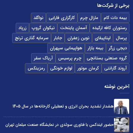
برخی از شرکت‌ها
بیمه دات کام
مارال چرم
کارگزاری فارابی
نواگلد
رستوران کافه ارکیده
آسمان پایتخت
نیکوان گروپ
زرپاد
پرسال
لپتاپیفای
نوین زعفران
جابار
سرمایه گذاری ترنج
دیجی زرگر
بیمه بازار
هواپیمایی سپهران
گروه صنعتی بستانچی
چرم پرسیس
آریاک سفر
آروند گارانتی
کرمان موتور
لوازم خونگی
رمزینکس
آخرین نوشته
هشدار تشدید بحران انرژی و تعطیلی کارخانه‌ها در سال 1405
حضور ایندکس با فناوری سوئدی در نمایشگاه صنعت مبلمان تهران