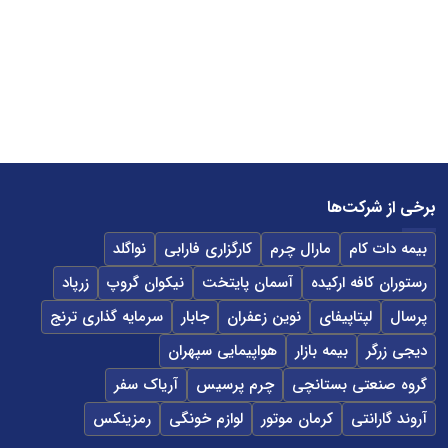
برخی از شرکت‌ها
بیمه دات کام
مارال چرم
کارگزاری فارابی
نواگلد
رستوران کافه ارکیده
آسمان پایتخت
نیکوان گروپ
زرپاد
پرسال
لپتاپیفای
نوین زعفران
جابار
سرمایه گذاری ترنج
دیجی زرگر
بیمه بازار
هواپیمایی سپهران
گروه صنعتی بستانچی
چرم پرسیس
آریاک سفر
آروند گارانتی
کرمان موتور
لوازم خونگی
رمزینکس