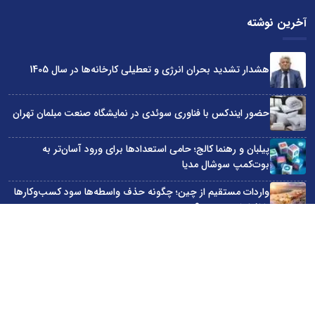
آخرین نوشته
هشدار تشدید بحران انرژی و تعطیلی کارخانه‌ها در سال 1405
حضور ایندکس با فناوری سوئدی در نمایشگاه صنعت مبلمان تهران
پیلبان و رهنما کالج؛ حامی استعدادها برای ورود آسان‌تر به
بوت‌کمپ سوشال مدیا
واردات مستقیم از چین؛ چگونه حذف واسطه‌ها سود کسب‌وکارها
را افزایش می‌دهد؟
ترند ترین دستبندهای طلا برای تابستان؛ انتخابی ظریف و متفاوت
برای استایل‌های خاص
سایت اینترنتی کاماپرس © کلیه حقوق متعلق به سایت اینترنتی کاماپرس است