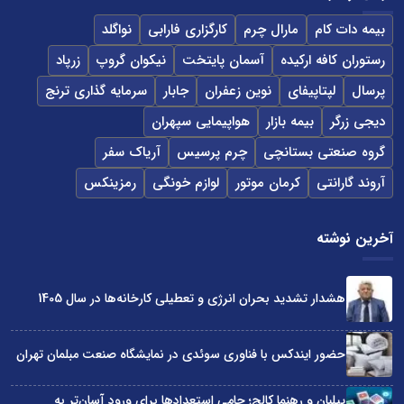
بیمه دات کام
مارال چرم
کارگزاری فارابی
نواگلد
رستوران کافه ارکیده
آسمان پایتخت
نیکوان گروپ
زرپاد
پرسال
لپتاپیفای
نوین زعفران
جابار
سرمایه گذاری ترنج
دیجی زرگر
بیمه بازار
هواپیمایی سپهران
گروه صنعتی بستانچی
چرم پرسیس
آریاک سفر
آروند گارانتی
کرمان موتور
لوازم خونگی
رمزینکس
آخرین نوشته
هشدار تشدید بحران انرژی و تعطیلی کارخانه‌ها در سال 1405
حضور ایندکس با فناوری سوئدی در نمایشگاه صنعت مبلمان تهران
پیلبان و رهنما کالج؛ حامی استعدادها برای ورود آسان‌تر به