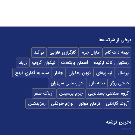
برخی از شرکت‌ها
بیمه دات کام
مارال چرم
کارگزاری فارابی
نواگلد
رستوران کافه ارکیده
آسمان پایتخت
نیکوان گروپ
زرپاد
پرسال
لپتاپیفای
نوین زعفران
جابار
سرمایه گذاری ترنج
دیجی زرگر
بیمه بازار
هواپیمایی سپهران
گروه صنعتی بستانچی
چرم پرسیس
آریاک سفر
آروند گارانتی
کرمان موتور
لوازم خونگی
رمزینکس
آخرین نوشته