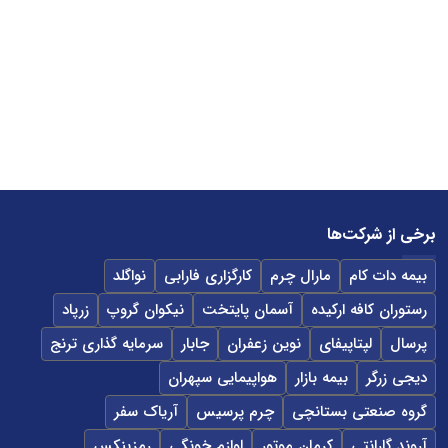
برخی از شرکت‌ها
بیمه دات کام
مارال چرم
کارگزاری فارابی
نواگلد
رستوران کافه ارکیده
آسمان پایتخت
نیکوان گروپ
زرپاد
پرسال
لپتاپیفای
نوین زعفران
جابار
سرمایه گذاری ترنج
دیجی زرگر
بیمه بازار
هواپیمایی سپهران
گروه صنعتی بستانچی
چرم پرسیس
آریاک سفر
آروند گارانتی
کرمان موتور
لوازم خونگی
رمزینکس