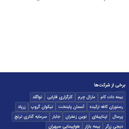
برخی از شرکت‌ها
بیمه دات کام
مارال چرم
کارگزاری فارابی
نواگلد
رستوران کافه ارکیده
آسمان پایتخت
نیکوان گروپ
زرپاد
پرسال
لپتاپیفای
نوین زعفران
جابار
سرمایه گذاری ترنج
دیجی زرگر
بیمه بازار
هواپیمایی سپهران