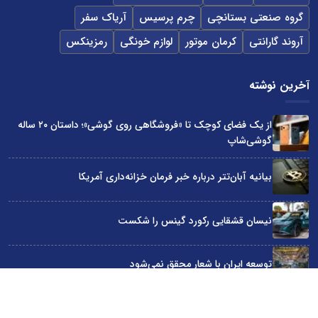
گروه صنعتی بستانچی
چرم پرسیس
آریاک سفر
آروند گارانتی
کرمان موتور
لوازم خونگی
رمزینکس
آخرین نوشته
از یک فضای کوچک تا «فروشگاهی روی گوشی»؛ داستان ۲۰ ساله
گوشی‌شاپ
بیانیه آبان‌تتر درباره خبر فرمان خزانه‌داری آمریکا
نیسان قشقایی رکورد گینس را شکست
توسعه ایران با شعار محقق نمی‌شود
آراد چوب با گارانتی بی‌قید و شرط در نمایشگاه صنعت مبلمان