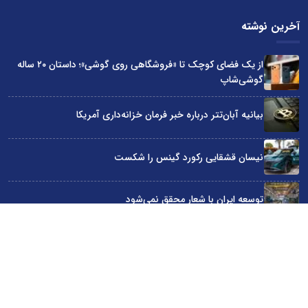
آخرین نوشته
از یک فضای کوچک تا «فروشگاهی روی گوشی»؛ داستان ۲۰ ساله
گوشی‌شاپ
بیانیه آبان‌تتر درباره خبر فرمان خزانه‌داری آمریکا
نیسان قشقایی رکورد گینس را شکست
توسعه ایران با شعار محقق نمی‌شود
آراد چوب با گارانتی بی‌قید و شرط در نمایشگاه صنعت مبلمان
سایت اینترنتی کاماپرس © کلیه حقوق متعلق به سایت اینترنتی کاماپرس است