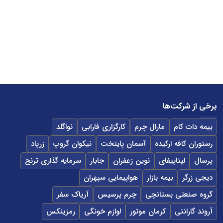
برخی از شرکت‌ها
بیمه دات کام
مارال چرم
کارگزاری فارابی
نواگلد
رستوران کافه ارکیده
آسمان پایتخت
نیکوان گروپ
زرپاد
پرسال
لپتاپیفای
نوین زعفران
جابار
سرمایه گذاری ترنج
دیجی زرگر
بیمه بازار
هواپیمایی سپهران
گروه صنعتی بستانچی
چرم پرسیس
آریاک سفر
آروند گارانتی
کرمان موتور
لوازم خونگی
رمزینکس