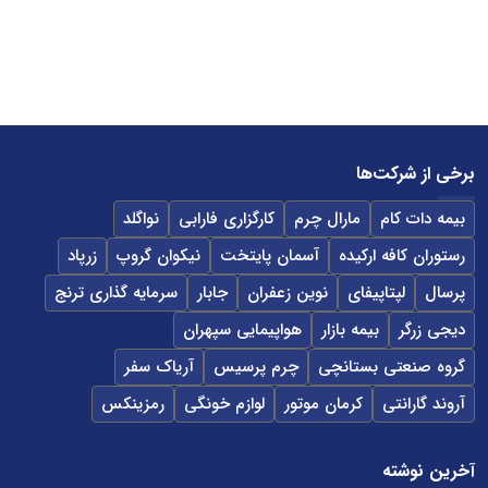
برخی از شرکت‌ها
بیمه دات کام
مارال چرم
کارگزاری فارابی
نواگلد
رستوران کافه ارکیده
آسمان پایتخت
نیکوان گروپ
زرپاد
پرسال
لپتاپیفای
نوین زعفران
جابار
سرمایه گذاری ترنج
دیجی زرگر
بیمه بازار
هواپیمایی سپهران
گروه صنعتی بستانچی
چرم پرسیس
آریاک سفر
آروند گارانتی
کرمان موتور
لوازم خونگی
رمزینکس
آخرین نوشته