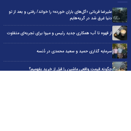
علیرضا قربانی «گل‌های باران خورده» را خواند/ رفتی و بعد از تو
دنیا غرق شد در گریه‌هایم
از قهوه تا آب؛ همکاری جدید رئیس و میوا برای تجربه‌ای متفاوت
سرمایه گذاری حمید و سعید محمدی در دُنسه
چگونه قیمت واقعی ماشین را قبل از خرید بفهمیم؟
«قسطی هتل رزرو کن!»؛ روایت کمپین اسنپ تریپ در روزهای
سخت
سایت اینترنتی کاماپرس © کلیه حقوق متعلق به سایت اینترنتی کاماپرس است
طراحی سایت خبری و خبرگزاری آسام