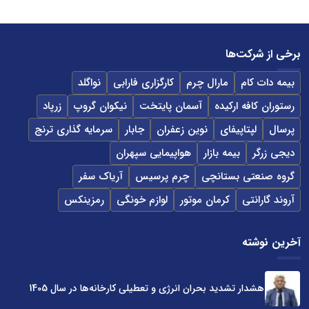
برخی از شرکت‌ها
بیمه دات کام
مارال چرم
کارگزاری فارابی
نواگلد
رستوران کافه ارکیده
آسمان پایتخت
نیکوان گروپ
زرپاد
پرسال
لپتاپیفای
نوین زعفران
جابار
سرمایه گذاری ترنج
دیجی زرگر
بیمه بازار
هواپیمایی سپهران
گروه صنعتی بستانچی
چرم پرسیس
آریاک سفر
آروند گارانتی
کرمان موتور
لوازم خونگی
رمزینکس
آخرین نوشته
هشدار تشدید بحران انرژی و تعطیلی کارخانه‌ها در سال 1405