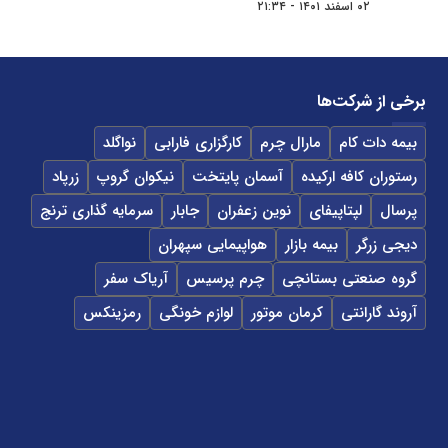
۰۲ اسفند ۱۴۰۱ - ۲۱:۳۴
برخی از شرکت‌ها
بیمه دات کام
مارال چرم
کارگزاری فارابی
نواگلد
رستوران کافه ارکیده
آسمان پایتخت
نیکوان گروپ
زرپاد
پرسال
لپتاپیفای
نوین زعفران
جابار
سرمایه گذاری ترنج
دیجی زرگر
بیمه بازار
هواپیمایی سپهران
گروه صنعتی بستانچی
چرم پرسیس
آریاک سفر
آروند گارانتی
کرمان موتور
لوازم خونگی
رمزینکس