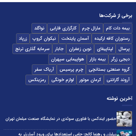
برخی از شرکت‌ها
بیمه دات کام
مارال چرم
کارگزاری فارابی
نواگلد
رستوران کافه ارکیده
آسمان پایتخت
نیکوان گروپ
زرپاد
پرسال
لپتاپیفای
نوین زعفران
جابار
سرمایه گذاری ترنج
دیجی زرگر
بیمه بازار
هواپیمایی سپهران
گروه صنعتی بستانچی
چرم پرسیس
آریاک سفر
آروند گارانتی
کرمان موتور
لوازم خونگی
رمزینکس
آخرین نوشته
حضور ایندکس با فناوری سوئدی در نمایشگاه صنعت مبلمان تهران
پیلبان و رهنما کالج؛ حامی استعدادها برای ورود آسان‌تر به