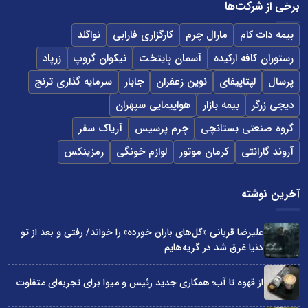
برخی از شرکت‌ها
بیمه دات کام
مارال چرم
کارگزاری فارابی
نواگلد
رستوران کافه ارکیده
آسمان پایتخت
نیکوان گروپ
زرپاد
پرسال
لپتاپیفای
نوین زعفران
جابار
سرمایه گذاری ترنج
دیجی زرگر
بیمه بازار
هواپیمایی سپهران
گروه صنعتی بستانچی
چرم پرسیس
آریاک سفر
آروند گارانتی
کرمان موتور
لوازم خونگی
رمزینکس
آخرین نوشته
علیرضا قربانی «گل‌های باران خورده» را خواند/ رفتی و بعد از تو
دنیا غرق شد در گریه‌هایم
از قهوه تا آب؛ همکاری جدید رئیس و میوا برای تجربه‌ای متفاوت