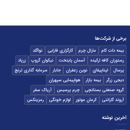
برخی از شرکت‌ها
بیمه دات کام
مارال چرم
کارگزاری فارابی
نواگلد
رستوران کافه ارکیده
آسمان پایتخت
نیکوان گروپ
زرپاد
پرسال
لپتاپیفای
نوین زعفران
جابار
سرمایه گذاری ترنج
دیجی زرگر
بیمه بازار
هواپیمایی سپهران
گروه صنعتی بستانچی
چرم پرسیس
آریاک سفر
آروند گارانتی
کرمان موتور
لوازم خونگی
رمزینکس
آخرین نوشته