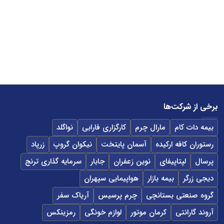
برخی از شرکت‌ها
بیمه دات کام
مارال چرم
کارگزاری فارابی
نواگلد
رستوران کافه ارکیده
آسمان پایتخت
نیکوان گروپ
زرپاد
پرسال
لپتاپیفای
نوین زعفران
جابار
سرمایه گذاری ترنج
دیجی زرگر
بیمه بازار
هواپیمایی سپهران
گروه صنعتی بستانچی
چرم پرسیس
آریاک سفر
آروند گارانتی
کرمان موتور
لوازم خونگی
رمزینکس