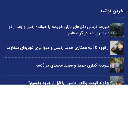
آخرین نوشته
علیرضا قربانی «گل‌های باران خورده» را خواند/ رفتی و بعد از تو
دنیا غرق شد در گریه‌هایم
از قهوه تا آب؛ همکاری جدید رئیس و میوا برای تجربه‌ای متفاوت
سرمایه گذاری حمید و سعید محمدی در دُنسه
چگونه قیمت واقعی ماشین را قبل از خرید بفهمیم؟
«قسطی هتل رزرو کن!»؛ روایت کمپین اسنپ تریپ در روزهای
سخت
سایت اینترنتی کاماپرس © کلیه حقوق متعلق به سایت اینترنتی کاماپرس است