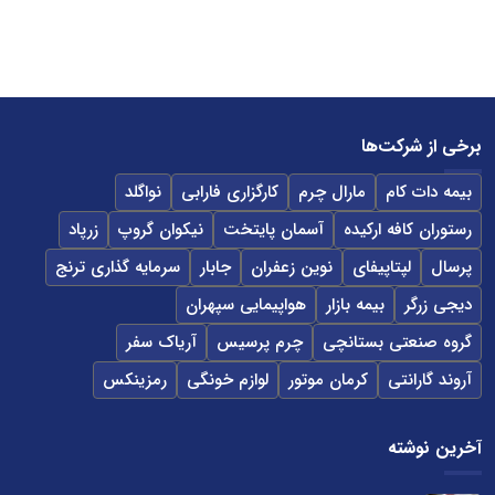
برخی از شرکت‌ها
بیمه دات کام
مارال چرم
کارگزاری فارابی
نواگلد
رستوران کافه ارکیده
آسمان پایتخت
نیکوان گروپ
زرپاد
پرسال
لپتاپیفای
نوین زعفران
جابار
سرمایه گذاری ترنج
دیجی زرگر
بیمه بازار
هواپیمایی سپهران
گروه صنعتی بستانچی
چرم پرسیس
آریاک سفر
آروند گارانتی
کرمان موتور
لوازم خونگی
رمزینکس
آخرین نوشته