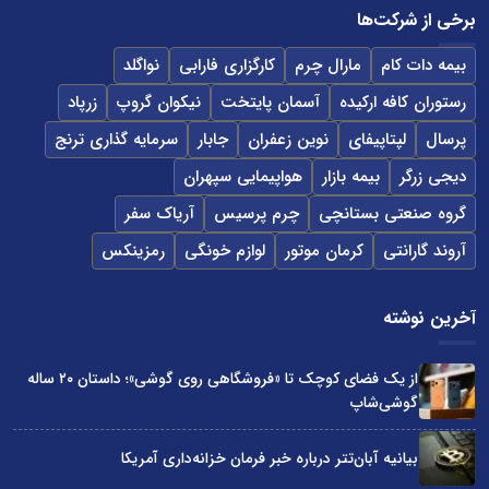
برخی از شرکت‌ها
بیمه دات کام
مارال چرم
کارگزاری فارابی
نواگلد
رستوران کافه ارکیده
آسمان پایتخت
نیکوان گروپ
زرپاد
پرسال
لپتاپیفای
نوین زعفران
جابار
سرمایه گذاری ترنج
دیجی زرگر
بیمه بازار
هواپیمایی سپهران
گروه صنعتی بستانچی
چرم پرسیس
آریاک سفر
آروند گارانتی
کرمان موتور
لوازم خونگی
رمزینکس
آخرین نوشته
از یک فضای کوچک تا «فروشگاهی روی گوشی»؛ داستان ۲۰ ساله
گوشی‌شاپ
بیانیه آبان‌تتر درباره خبر فرمان خزانه‌داری آمریکا