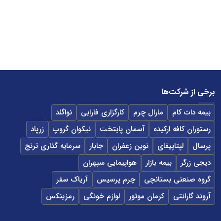
برخی از شرکت‌ها
بیمه دات کام
مارال چرم
کارگزاری فارابی
نواگلد
رستوران کافه ارکیده
آسمان پایتخت
نیکوان گروپ
زرپاد
پرسال
لپتاپیفای
نوین زعفران
جابار
سرمایه گذاری ترنج
دیجی زرگر
بیمه بازار
هواپیمایی سپهران
گروه صنعتی بستانچی
چرم پرسیس
آریاک سفر
آروند گارانتی
کرمان موتور
لوازم خونگی
رمزینکس