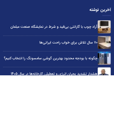
آخرین نوشته
آراد چوب با گارانتی بی‌قید و شرط در نمایشگاه صنعت مبلمان
۷۰ سال تلاش برای خواب راحت ایرانی‌ها
چگونه با بودجه محدود بهترین گوشی سامسونگ را انتخاب کنیم؟
هشدار تشدید بحران انرژی و تعطیلی کارخانه‌ها در سال 1405
حضور ایندکس با فناوری سوئدی در نمایشگاه صنعت مبلمان تهران
سایت اینترنتی کاماپرس © کلیه حقوق متعلق به سایت اینترنتی کاماپرس است