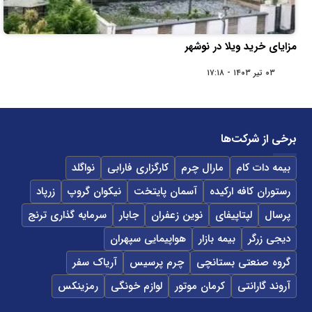
مزایای خرید ویلا در نوشهر
۰۳ تیر ۱۴۰۳ - ۱۷:۱۸
برخی از شرکت‌ها
بیمه دات کام
مارال چرم
کارگزاری فارابی
نواگلد
رستوران کافه ارکیده
آسمان پایتخت
نیکوان گروپ
زرپاد
پرسال
لپتاپیفای
نوین زعفران
جابار
سرمایه گذاری ترنج
دیجی زرگر
بیمه بازار
هواپیمایی سپهران
گروه صنعتی بستانچی
چرم پرسیس
آریاک سفر
آروند گارانتی
کرمان موتور
لوازم خونگی
رمزینکس