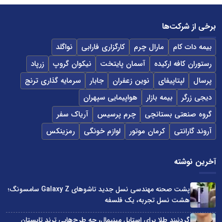
برخی از شرکت‌ها
بیمه دات کام
مارال چرم
کارگزاری فارابی
نواگلد
رستوران کافه ارکیده
آسمان پایتخت
نیکوان گروپ
زرپاد
پرسال
لپتاپیفای
نوین زعفران
جابار
سرمایه گذاری ترنج
دیجی زرگر
بیمه بازار
هواپیمایی سپهران
گروه صنعتی بستانچی
چرم پرسیس
آریاک سفر
آروند گارانتی
کرمان موتور
لوازم خونگی
رمزینکس
آخرین نوشته
پشت صحنه مهندسی نسل جدید تاشوهای Galaxy Z سامسونگ؛
هشت نسل تجربه، یک فلسفه
گردنبند طلا برای استایل مینیمال، چه طرح‌هایی ترند تابستان