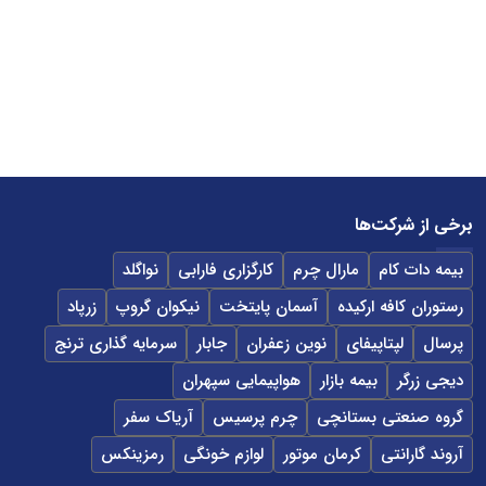
برخی از شرکت‌ها
بیمه دات کام
مارال چرم
کارگزاری فارابی
نواگلد
رستوران کافه ارکیده
آسمان پایتخت
نیکوان گروپ
زرپاد
پرسال
لپتاپیفای
نوین زعفران
جابار
سرمایه گذاری ترنج
دیجی زرگر
بیمه بازار
هواپیمایی سپهران
گروه صنعتی بستانچی
چرم پرسیس
آریاک سفر
آروند گارانتی
کرمان موتور
لوازم خونگی
رمزینکس