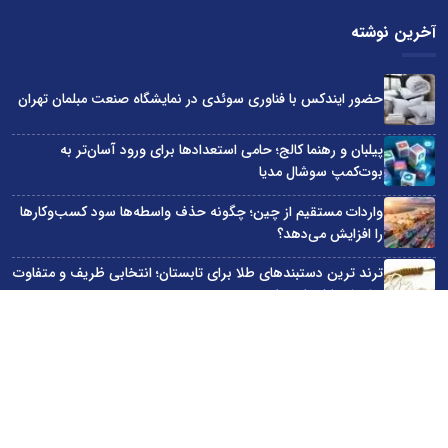
آخرین نوشته
حضور ایندکس با فناوری سوئدی در نمایشگاه صنعت مبلمان تهران
پیلبان و رهنما کالج؛ حامی استعدادها برای ورود آسان‌تر به
بوت‌کمپ سوشال مدیا
واردات مستقیم از چین؛ چگونه حذف واسطه‌ها سود کسب‌وکارها
را افزایش می‌دهد؟
ترند ترین دستبندهای طلا برای تابستان؛ انتخابی ظریف و متفاوت
برای استایل‌های خاص
تبدیل قبوض آب، برق و گاز به اینترنت رایگان
سایت اینترنتی کاماپرس © کلیه حقوق متعلق به سایت اینترنتی کاماپرس است