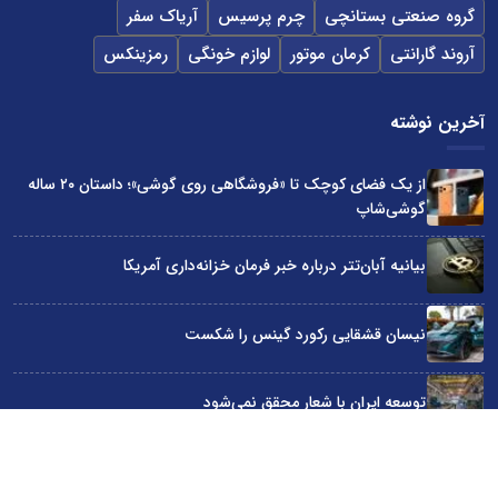
گروه صنعتی بستانچی
چرم پرسیس
آریاک سفر
آروند گارانتی
کرمان موتور
لوازم خونگی
رمزینکس
آخرین نوشته
از یک فضای کوچک تا «فروشگاهی روی گوشی»؛ داستان ۲۰ ساله
گوشی‌شاپ
بیانیه آبان‌تتر درباره خبر فرمان خزانه‌داری آمریکا
نیسان قشقایی رکورد گینس را شکست
توسعه ایران با شعار محقق نمی‌شود
آراد چوب با گارانتی بی‌قید و شرط در نمایشگاه صنعت مبلمان