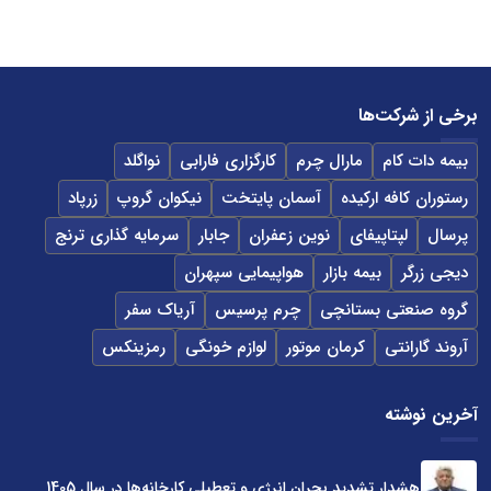
برخی از شرکت‌ها
بیمه دات کام
مارال چرم
کارگزاری فارابی
نواگلد
رستوران کافه ارکیده
آسمان پایتخت
نیکوان گروپ
زرپاد
پرسال
لپتاپیفای
نوین زعفران
جابار
سرمایه گذاری ترنج
دیجی زرگر
بیمه بازار
هواپیمایی سپهران
گروه صنعتی بستانچی
چرم پرسیس
آریاک سفر
آروند گارانتی
کرمان موتور
لوازم خونگی
رمزینکس
آخرین نوشته
هشدار تشدید بحران انرژی و تعطیلی کارخانه‌ها در سال 1405