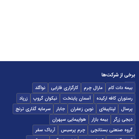
برخی از شرکت‌ها
بیمه دات کام
مارال چرم
کارگزاری فارابی
نواگلد
رستوران کافه ارکیده
آسمان پایتخت
نیکوان گروپ
زرپاد
پرسال
لپتاپیفای
نوین زعفران
جابار
سرمایه گذاری ترنج
دیجی زرگر
بیمه بازار
هواپیمایی سپهران
گروه صنعتی بستانچی
چرم پرسیس
آریاک سفر