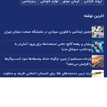
آروند گارانتی
کرمان موتور
لوازم خونگی
رمزینکس
آخرین نوشته
حضور ایندکس با فناوری سوئدی در نمایشگاه صنعت مبلمان تهران
پیلبان و رهنما کالج؛ حامی استعدادها برای ورود آسان‌تر به
بوت‌کمپ سوشال مدیا
واردات مستقیم از چین؛ چگونه حذف واسطه‌ها سود کسب‌وکارها
را افزایش می‌دهد؟
ترند ترین دستبندهای طلا برای تابستان؛ انتخابی ظریف و متفاوت
برای استایل‌های خاص
تبدیل قبوض آب، برق و گاز به اینترنت رایگان