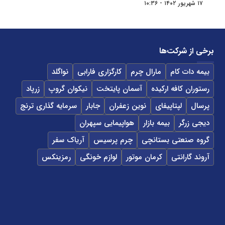
۱۷ شهریور ۱۴۰۲ - ۱۰:۳۶
برخی از شرکت‌ها
بیمه دات کام
مارال چرم
کارگزاری فارابی
نواگلد
رستوران کافه ارکیده
آسمان پایتخت
نیکوان گروپ
زرپاد
پرسال
لپتاپیفای
نوین زعفران
جابار
سرمایه گذاری ترنج
دیجی زرگر
بیمه بازار
هواپیمایی سپهران
گروه صنعتی بستانچی
چرم پرسیس
آریاک سفر
آروند گارانتی
کرمان موتور
لوازم خونگی
رمزینکس