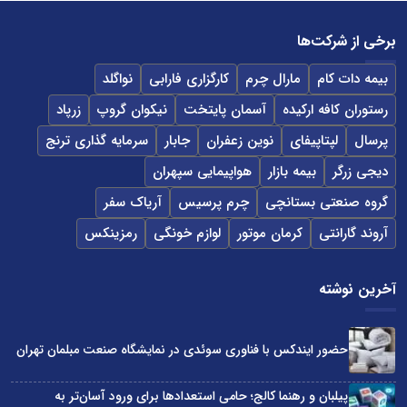
برخی از شرکت‌ها
بیمه دات کام
مارال چرم
کارگزاری فارابی
نواگلد
رستوران کافه ارکیده
آسمان پایتخت
نیکوان گروپ
زرپاد
پرسال
لپتاپیفای
نوین زعفران
جابار
سرمایه گذاری ترنج
دیجی زرگر
بیمه بازار
هواپیمایی سپهران
گروه صنعتی بستانچی
چرم پرسیس
آریاک سفر
آروند گارانتی
کرمان موتور
لوازم خونگی
رمزینکس
آخرین نوشته
حضور ایندکس با فناوری سوئدی در نمایشگاه صنعت مبلمان تهران
پیلبان و رهنما کالج؛ حامی استعدادها برای ورود آسان‌تر به