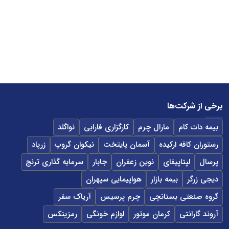
برخی از شرکت‌ها
بیمه دات کام
مارال چرم
کارگزاری فارابی
نواگلد
رستوران کافه ارکیده
آسمان پایتخت
نیکوان گروپ
زرپاد
پرسال
لپتاپیفای
نوین زعفران
جابار
سرمایه گذاری ترنج
دیجی زرگر
بیمه بازار
هواپیمایی سپهران
گروه صنعتی بستانچی
چرم پرسیس
آریاک سفر
آروند گارانتی
کرمان موتور
لوازم خونگی
رمزینکس