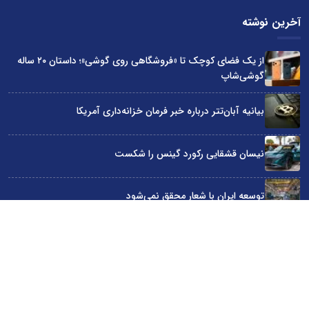
آخرین نوشته
از یک فضای کوچک تا «فروشگاهی روی گوشی»؛ داستان ۲۰ ساله
گوشی‌شاپ
بیانیه آبان‌تتر درباره خبر فرمان خزانه‌داری آمریکا
نیسان قشقایی رکورد گینس را شکست
توسعه ایران با شعار محقق نمی‌شود
آراد چوب با گارانتی بی‌قید و شرط در نمایشگاه صنعت مبلمان
سایت اینترنتی کاماپرس © کلیه حقوق متعلق به سایت اینترنتی کاماپرس است