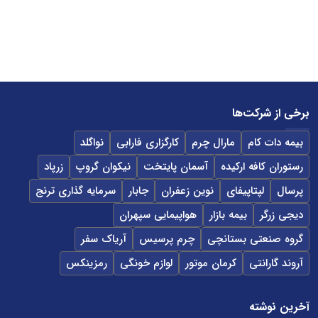
برخی از شرکت‌ها
بیمه دات کام
مارال چرم
کارگزاری فارابی
نواگلد
رستوران کافه ارکیده
آسمان پایتخت
نیکوان گروپ
زرپاد
پرسال
لپتاپیفای
نوین زعفران
جابار
سرمایه گذاری ترنج
دیجی زرگر
بیمه بازار
هواپیمایی سپهران
گروه صنعتی بستانچی
چرم پرسیس
آریاک سفر
آروند گارانتی
کرمان موتور
لوازم خونگی
رمزینکس
آخرین نوشته