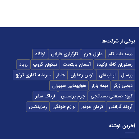
برخی از شرکت‌ها
بیمه دات کام
مارال چرم
کارگزاری فارابی
نواگلد
رستوران کافه ارکیده
آسمان پایتخت
نیکوان گروپ
زرپاد
پرسال
لپتاپیفای
نوین زعفران
جابار
سرمایه گذاری ترنج
دیجی زرگر
بیمه بازار
هواپیمایی سپهران
گروه صنعتی بستانچی
چرم پرسیس
آریاک سفر
آروند گارانتی
کرمان موتور
لوازم خونگی
رمزینکس
آخرین نوشته