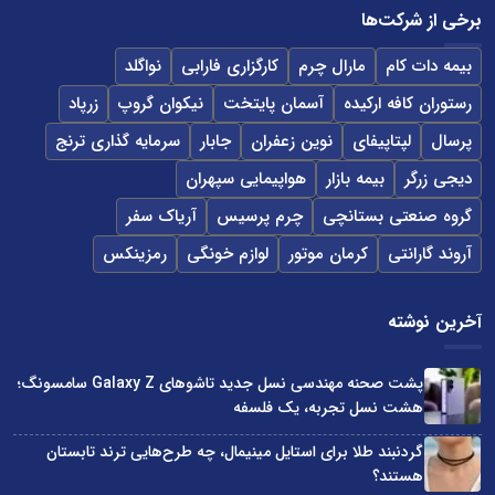
برخی از شرکت‌ها
بیمه دات کام
مارال چرم
کارگزاری فارابی
نواگلد
رستوران کافه ارکیده
آسمان پایتخت
نیکوان گروپ
زرپاد
پرسال
لپتاپیفای
نوین زعفران
جابار
سرمایه گذاری ترنج
دیجی زرگر
بیمه بازار
هواپیمایی سپهران
گروه صنعتی بستانچی
چرم پرسیس
آریاک سفر
آروند گارانتی
کرمان موتور
لوازم خونگی
رمزینکس
آخرین نوشته
پشت صحنه مهندسی نسل جدید تاشوهای Galaxy Z سامسونگ؛
هشت نسل تجربه، یک فلسفه
گردنبند طلا برای استایل مینیمال، چه طرح‌هایی ترند تابستان
هستند؟