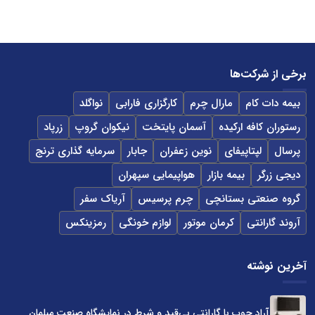
برخی از شرکت‌ها
بیمه دات کام
مارال چرم
کارگزاری فارابی
نواگلد
رستوران کافه ارکیده
آسمان پایتخت
نیکوان گروپ
زرپاد
پرسال
لپتاپیفای
نوین زعفران
جابار
سرمایه گذاری ترنج
دیجی زرگر
بیمه بازار
هواپیمایی سپهران
گروه صنعتی بستانچی
چرم پرسیس
آریاک سفر
آروند گارانتی
کرمان موتور
لوازم خونگی
رمزینکس
آخرین نوشته
آراد چوب با گارانتی بی‌قید و شرط در نمایشگاه صنعت مبلمان