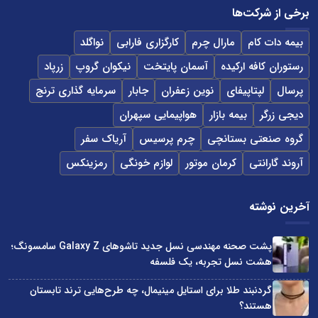
برخی از شرکت‌ها
بیمه دات کام
مارال چرم
کارگزاری فارابی
نواگلد
رستوران کافه ارکیده
آسمان پایتخت
نیکوان گروپ
زرپاد
پرسال
لپتاپیفای
نوین زعفران
جابار
سرمایه گذاری ترنج
دیجی زرگر
بیمه بازار
هواپیمایی سپهران
گروه صنعتی بستانچی
چرم پرسیس
آریاک سفر
آروند گارانتی
کرمان موتور
لوازم خونگی
رمزینکس
آخرین نوشته
پشت صحنه مهندسی نسل جدید تاشوهای Galaxy Z سامسونگ؛
هشت نسل تجربه، یک فلسفه
گردنبند طلا برای استایل مینیمال، چه طرح‌هایی ترند تابستان
هستند؟