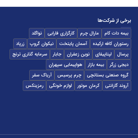
برخی از شرکت‌ها
بیمه دات کام
مارال چرم
کارگزاری فارابی
نواگلد
رستوران کافه ارکیده
آسمان پایتخت
نیکوان گروپ
زرپاد
پرسال
لپتاپیفای
نوین زعفران
جابار
سرمایه گذاری ترنج
دیجی زرگر
بیمه بازار
هواپیمایی سپهران
گروه صنعتی بستانچی
چرم پرسیس
آریاک سفر
آروند گارانتی
کرمان موتور
لوازم خونگی
رمزینکس