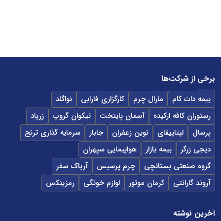
برخی از شرکت‌ها
بیمه دات کام
مارال چرم
کارگزاری فارابی
نواگلد
رستوران کافه ارکیده
آسمان پایتخت
نیکوان گروپ
زرپاد
پرسال
لپتاپیفای
نوین زعفران
جابار
سرمایه گذاری ترنج
دیجی زرگر
بیمه بازار
هواپیمایی سپهران
گروه صنعتی بستانچی
چرم پرسیس
آریاک سفر
آروند گارانتی
کرمان موتور
لوازم خونگی
رمزینکس
آخرین نوشته