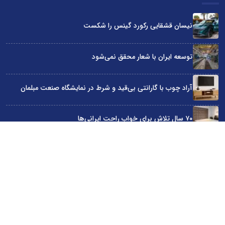
نیسان قشقایی رکورد گینس را شکست
توسعه ایران با شعار محقق نمی‌شود
آراد چوب با گارانتی بی‌قید و شرط در نمایشگاه صنعت مبلمان
۷۰ سال تلاش برای خواب راحت ایرانی‌ها
چگونه با بودجه محدود بهترین گوشی سامسونگ را انتخاب کنیم؟
سایت اینترنتی کاماپرس © کلیه حقوق متعلق به سایت اینترنتی کاماپرس است
طراحی سایت خبری و خبرگزاری آسام