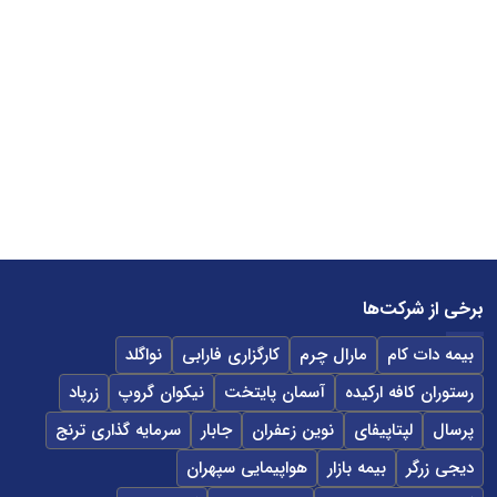
برخی از شرکت‌ها
بیمه دات کام
مارال چرم
کارگزاری فارابی
نواگلد
رستوران کافه ارکیده
آسمان پایتخت
نیکوان گروپ
زرپاد
پرسال
لپتاپیفای
نوین زعفران
جابار
سرمایه گذاری ترنج
دیجی زرگر
بیمه بازار
هواپیمایی سپهران