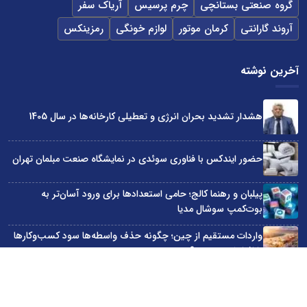
گروه صنعتی بستانچی
چرم پرسیس
آریاک سفر
آروند گارانتی
کرمان موتور
لوازم خونگی
رمزینکس
آخرین نوشته
هشدار تشدید بحران انرژی و تعطیلی کارخانه‌ها در سال 1405
حضور ایندکس با فناوری سوئدی در نمایشگاه صنعت مبلمان تهران
پیلبان و رهنما کالج؛ حامی استعدادها برای ورود آسان‌تر به
بوت‌کمپ سوشال مدیا
واردات مستقیم از چین؛ چگونه حذف واسطه‌ها سود کسب‌وکارها
را افزایش می‌دهد؟
ترند ترین دستبندهای طلا برای تابستان؛ انتخابی ظریف و متفاوت
برای استایل‌های خاص