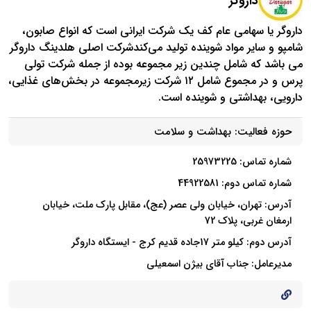
داروگر
داروگر یا سهامی عام کف یک شرکت ایرانی است که انواع صابون،
شامپو و سایر مواد شوینده تولید می‌کندشرکت اصلی هلدینگ داروگر
می باشد که شامل چندین زیر مجموعه بوده از جمله شرکت تولی
پرس و در مجموع شامل ۱۲ شرکت زیرمجموعه در بخش‌های غذایی،
دارویی، بهداشتی و شوینده است.
حوزه فعالیت:
بهداشت و سلامت
شماره تماس: 25973225
شماره تماس دوم: 44922581
آدرس: تهران، خيابان ولی عصر (عج)،‌ مقابل پارك ملت، خيابان
ارمغان غربی،‌ پلاك 72
آدرس دوم: كيلو متر 17جاده قديم كرج - ايستگاه داروگر
مدیرعامل: جناب آقای بیژن اسمعیلی