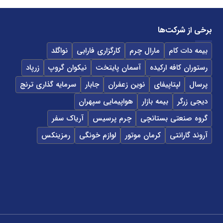
برخی از شرکت‌ها
بیمه دات کام
مارال چرم
کارگزاری فارابی
نواگلد
رستوران کافه ارکیده
آسمان پایتخت
نیکوان گروپ
زرپاد
پرسال
لپتاپیفای
نوین زعفران
جابار
سرمایه گذاری ترنج
دیجی زرگر
بیمه بازار
هواپیمایی سپهران
گروه صنعتی بستانچی
چرم پرسیس
آریاک سفر
آروند گارانتی
کرمان موتور
لوازم خونگی
رمزینکس