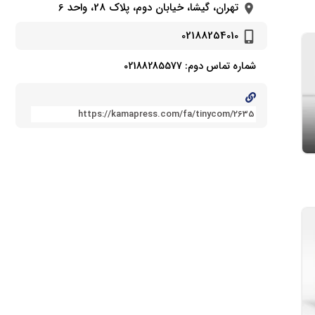
تهران، گیشا، خیابان دوم، پلاک 28، واحد 6
02188254010
شماره تماس دوم: 02188285577