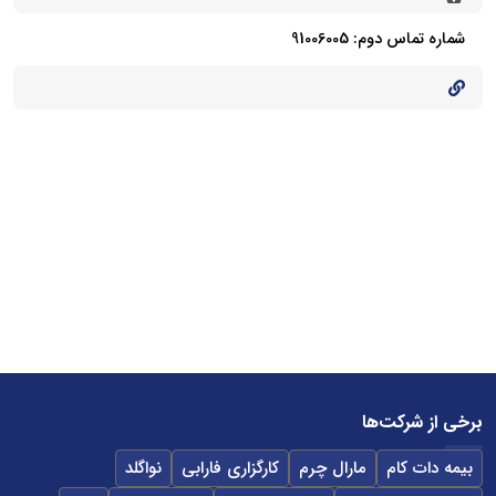
شماره تماس دوم: 91006005
برخی از شرکت‌ها
بیمه دات کام
مارال چرم
کارگزاری فارابی
نواگلد