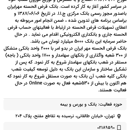
در سراسر كشور آغاز به كار كرده است. بانك قرض الحسنه مهرايران
باصدور مجوز رسمي بانك مركزي ج.ا.ا. در تاريخ ۱۳۸۷/۰۶/۰۶ و
براساس برنامه هاي تدوين شده ، ضمن انجام امور مربوطه به
اعطاي تسهيلات قرض الحسنه در ارتباط با فعاليتهاي حساب قرض
الحسنه جاري و بانكداري الكترونيكي اقدام مي نمايد . در حال
حاضر سرمایه این بانک 5000 میلیارد تومان می باشد.
بانک قرض الحسنه مهر ایران در بدو امر با ۲۰۰۰ واحد بانکی متشکل
از ۳۰۰ شعبه واگذاری از بانكهاي سهامدار و ۱۷۰۰ واحد بانكي ( باجه)
مستقر در شعب بانكهای سهامدار شروع به كار نمود. كه پس از
تشكيل ساختار و سازمان اين بانك به دليل توسعه كيفيت شعب
بانكی كليه شعب آن بانك به صورت مستقل شروع به كار نمود كه
هم اكنون با بيش از 530شعبه فعال به صورت Online در حال
فعاليت هستند.
حوزه فعالیت:
بانک و بورس و بیمه
تهران، خیابان طالقانی، نرسیده به تقاطع مفتح، پلاک ۲۰۴
02189590