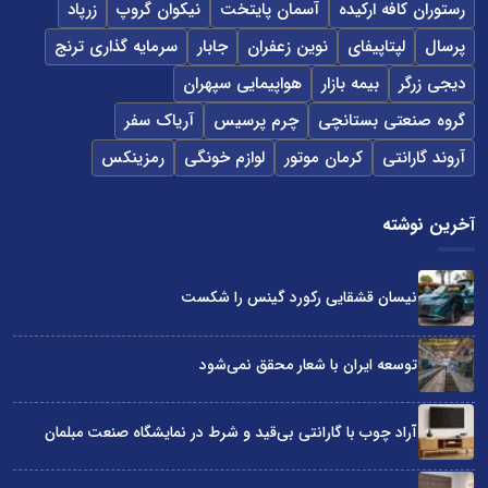
رستوران کافه ارکیده
آسمان پایتخت
نیکوان گروپ
زرپاد
پرسال
لپتاپیفای
نوین زعفران
جابار
سرمایه گذاری ترنج
دیجی زرگر
بیمه بازار
هواپیمایی سپهران
گروه صنعتی بستانچی
چرم پرسیس
آریاک سفر
آروند گارانتی
کرمان موتور
لوازم خونگی
رمزینکس
آخرین نوشته
نیسان قشقایی رکورد گینس را شکست
توسعه ایران با شعار محقق نمی‌شود
آراد چوب با گارانتی بی‌قید و شرط در نمایشگاه صنعت مبلمان