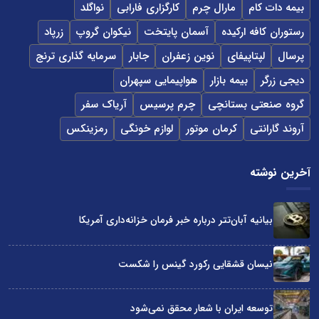
بیمه دات کام
مارال چرم
کارگزاری فارابی
نواگلد
رستوران کافه ارکیده
آسمان پایتخت
نیکوان گروپ
زرپاد
پرسال
لپتاپیفای
نوین زعفران
جابار
سرمایه گذاری ترنج
دیجی زرگر
بیمه بازار
هواپیمایی سپهران
گروه صنعتی بستانچی
چرم پرسیس
آریاک سفر
آروند گارانتی
کرمان موتور
لوازم خونگی
رمزینکس
آخرین نوشته
بیانیه آبان‌تتر درباره خبر فرمان خزانه‌داری آمریکا
نیسان قشقایی رکورد گینس را شکست
توسعه ایران با شعار محقق نمی‌شود